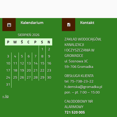
Kalendarium
Kontakt
SIERPIEŃ 2026
ZAKŁAD WODOCIĄGÓW,
P
W
Ś
C
P
S
N
KANALIZACJI
1
2
I OCZYSZCZANIA W
GROMADCE
3
4
5
6
7
8
9
ul. Sosnowa 3C
10
11
12
13
14
15
16
59-706 Gromadka
17
18
19
20
21
22
23
OBSŁUGA KLIENTA
24
25
26
27
28
29
30
tel. 75-738-23-22
31
h.demska@gromadka.pl
pon. – pt. 7.00 – 15.00
« lip
CAŁODOBOWY NR
ALARMOWY
721 520 005