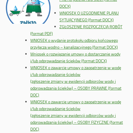
DOCX)
WNIOSEK O UZGODNIENIE PLANU
SYTUACYJNEGO (format DOCX)
ZGŁOSZENIE ROZPOCZĘCIA ROBÓT
(format PDF)
WNIOSEK o wydanie protokołu odbioru końcowego
przyłącza wodno – kanalizacyjnego (format DOCX)
Wniosek o rozwiązanie umowy o dostarczanie wody
i/lub odprowadzanie ścieków (format DOCX)
WNIOSEK o zawarcie umowy o zaopatrzenie w wodę
i/lub odprowadzanie ścieków
(zgłoszenie zmiany w ewidencji odbiorców wody i
odprowadzania ścieków) – OSOBY PRAWNE (format
DOC)
WNIOSEK o zawarcie umowy o zaopatrzenie w wodę
i/lub odprowadzanie ścieków
(zgłoszenie zmiany w ewidencji odbiorców wody i
odprowadzania ścieków) – OSOBY FIZYCZNE (format
DOC)