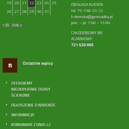
19
20
21
22
23
24
25
OBSŁUGA KLIENTA
tel. 75-738-23-22
26
27
28
29
30
31
h.demska@gromadka.pl
pon. – pt. 7.00 – 15.00
« lis
mar »
CAŁODOBOWY NR
ALARMOWY
721 520 005
Ostatnie wpisy
OFERUJEMY
NIEODPŁATNIE OSADY
ŚCIEKOWE
OGŁOSZENIE O NABORZE
INFORMACJA
KOMUNIKAT Z DNIA 22