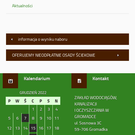
Aktualności
informacja o wyniku naboru
OFERUJEMY NIEODPŁATNIE OSADY ŚCIEKOWE
Kalendarium
Kontakt
GRUDZIEŃ 2022
ZAKŁAD WODOCIĄGÓW,
P
W
Ś
C
P
S
N
KANALIZACJI
1
2
3
4
I OCZYSZCZANIA W
GROMADCE
5
6
7
8
9
10
11
ul. Sosnowa 3C
12
13
14
15
16
17
18
59-706 Gromadka