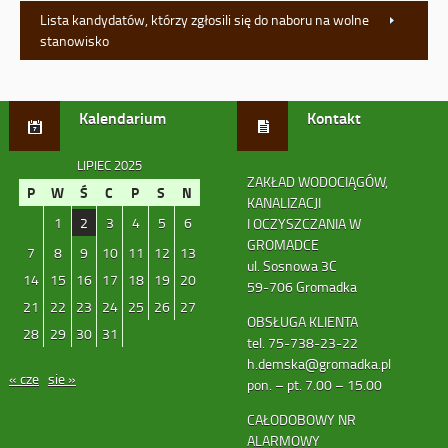
Lista kandydatów, którzy zgłosili się do naboru na wolne
stanowisko
Kalendarium
Kontakt
LIPIEC 2025
ZAKŁAD WODOCIĄGÓW,
P
W
Ś
C
P
S
N
KANALIZACJI
1
2
3
4
5
6
I OCZYSZCZANIA W
GROMADCE
7
8
9
10
11
12
13
ul. Sosnowa 3C
14
15
16
17
18
19
20
59-706 Gromadka
21
22
23
24
25
26
27
OBSŁUGA KLIENTA
28
29
30
31
tel. 75-738-23-22
h.demska@gromadka.pl
« cze
sie »
pon. – pt. 7.00 – 15.00
CAŁODOBOWY NR
ALARMOWY