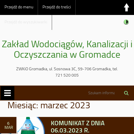
Przejdź do menu
Przejdź do treści
Przejdź do wyszukiwarki
Zakład Wodociągów, Kanalizacji i
Oczyszczania w Gromadce
ZWKiO Gromadka, ul. Sosnowa 3C, 59-706 Gromadka, tel.
721 520 005
Miesiąc:
marzec 2023
KOMUNIKAT Z DNIA
6
MAR
06.03.2023 R.