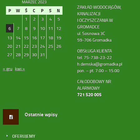
MARZEC 2023
ZAKŁAD WODOCIĄGÓW,
P
W
Ś
C
P
S
N
KANALIZACJI
1
2
3
4
5
I OCZYSZCZANIA W
GROMADCE
6
7
8
9
10
11
12
ul. Sosnowa 3C
13
14
15
16
17
18
19
59-706 Gromadka
20
21
22
23
24
25
26
OBSŁUGA KLIENTA
27
28
29
30
31
tel. 75-738-23-22
h.demska@gromadka.pl
« gru
kwi »
pon. – pt. 7.00 – 15.00
CAŁODOBOWY NR
ALARMOWY
721 520 005
Ostatnie wpisy
OFERUJEMY