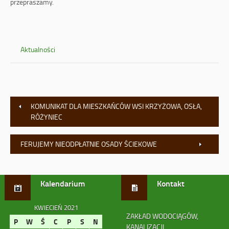
przepraszamy.
Aktualności
KOMUNIKAT DLA MIESZKAŃCÓW WSI KRZYŻOWA, OSŁA,
RÓŻYNIEC
FERUJEMY NIEODPŁATNIE OSADY ŚCIEKOWE
Kalendarium
Kontakt
KWIECIEŃ 2021
ZAKŁAD WODOCIĄGÓW,
P
W
Ś
C
P
S
N
KANALIZACJI