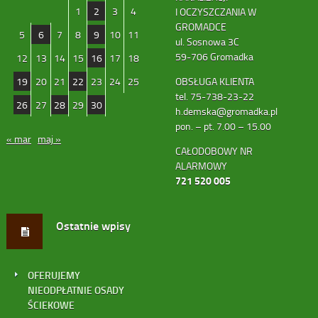
1
2
3
4
I OCZYSZCZANIA W
GROMADCE
5
6
7
8
9
10
11
ul. Sosnowa 3C
59-706 Gromadka
12
13
14
15
16
17
18
19
20
21
22
23
24
25
OBSŁUGA KLIENTA
tel. 75-738-23-22
26
27
28
29
30
h.demska@gromadka.pl
pon. – pt. 7.00 – 15.00
« mar
maj »
CAŁODOBOWY NR
ALARMOWY
721 520 005
Ostatnie wpisy
OFERUJEMY
NIEODPŁATNIE OSADY
ŚCIEKOWE