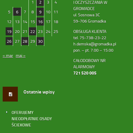
1
2
3
4
I OCZYSZCZANIA W
GROMADCE
5
6
7
8
9
10
11
ul. Sosnowa 3C
59-706 Gromadka
12
13
14
15
16
17
18
19
20
21
22
23
24
25
OBSŁUGA KLIENTA
tel. 75-738-23-22
26
27
28
29
30
h.demska@gromadka.pl
pon. – pt. 7.00 – 15.00
« mar
maj »
CAŁODOBOWY NR
ALARMOWY
721 520 005
Ostatnie wpisy
OFERUJEMY
NIEODPŁATNIE OSADY
ŚCIEKOWE