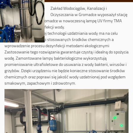
Zakład Wodociągów, Kanalizacji i
Oczyszczania w Gromadce wyposażył stację
uzdatniania wody w Gromadce w nowoczesną lampę UV firmy TMA
przeznaczoną do dezynfekcji wody.
Zmiana dotychczasowej technologii uzdatniania wody ma na celu
dążenie do minimalizacji stosowanych środków chemicznych a
wprowadzenie procesu dezynfekcji metodami ekologicznymi
Zastosowanie tego rozwiązania gwarantuje czystą i idealną do spożycia
wodę. Zamontowane lampy bakteriologiczne wykorzystują
promieniowanie ultrafioletowe do usuwania z wody bakterii, wirusów i
grzybów. Dzięki urządzeniu nie będzie konieczne stosowanie środków
chemicznych oraz poprawi się jakość wody uzdatnionej pod względem
smakowym, zapachowym i zdrowotnym.