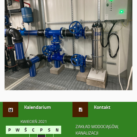
Kalendarium
Kontakt
KWIECIEŃ 2021
ZAKŁAD WODOCIĄGÓW,
P
W
Ś
C
P
S
N
KANALIZACJI