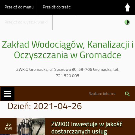
Przejdź do menu
Przejdź do treści
Przejdź do wyszukiwarki
Zakład Wodociągów, Kanalizacji i
Oczyszczania w Gromadce
ZWKiO Gromadka, ul. Sosnowa 3C, 59-706 Gromadka, tel.
721 520 005
Dzień:
2021-04-26
ZWKiO inwestuje w jakość
26
KWI
dostarczanych usług