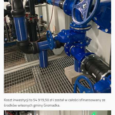
Koszt inwestycji to 54 919,50 zł i został w całości sfinansowany ze
środków własnych gminy Gromadka.