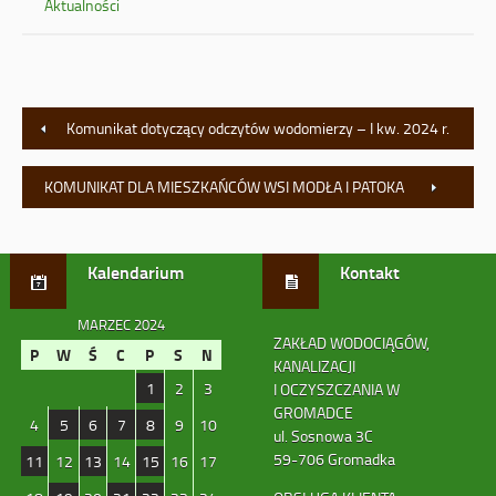
Aktualności
Komunikat dotyczący odczytów wodomierzy – I kw. 2024 r.
KOMUNIKAT DLA MIESZKAŃCÓW WSI MODŁA I PATOKA
Kalendarium
Kontakt
MARZEC 2024
ZAKŁAD WODOCIĄGÓW,
P
W
Ś
C
P
S
N
KANALIZACJI
1
2
3
I OCZYSZCZANIA W
GROMADCE
4
5
6
7
8
9
10
ul. Sosnowa 3C
59-706 Gromadka
11
12
13
14
15
16
17