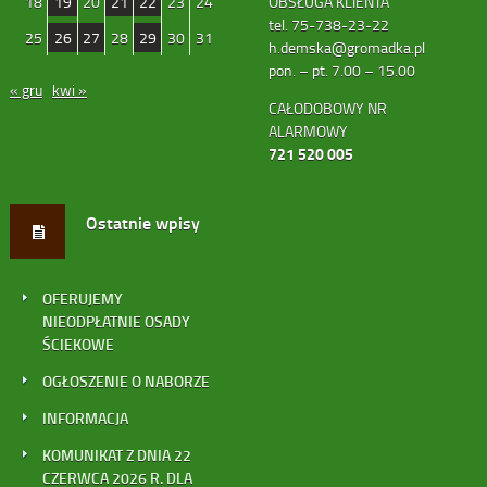
18
19
20
21
22
23
24
OBSŁUGA KLIENTA
tel. 75-738-23-22
25
26
27
28
29
30
31
h.demska@gromadka.pl
pon. – pt. 7.00 – 15.00
« gru
kwi »
CAŁODOBOWY NR
ALARMOWY
721 520 005
Ostatnie wpisy
OFERUJEMY
NIEODPŁATNIE OSADY
ŚCIEKOWE
OGŁOSZENIE O NABORZE
INFORMACJA
KOMUNIKAT Z DNIA 22
CZERWCA 2026 R. DLA