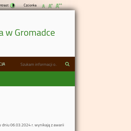
ntrast
Czcionka
nia w Gromadce
CJA
 dniu 06.03.2024 r. wynikają z awarii