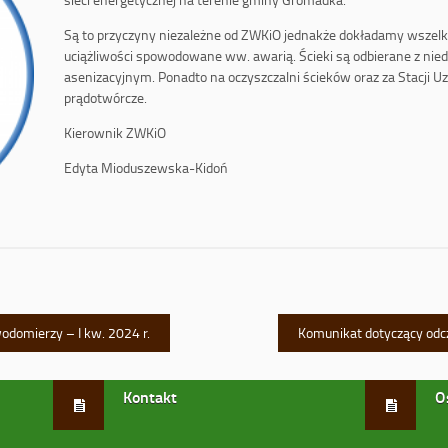
Są to przyczyny niezależne od ZWKiO jednakże dokładamy wszelk
uciążliwości spowodowane ww. awarią. Ścieki są odbierane z ni
asenizacyjnym. Ponadto na oczyszczalni ścieków oraz za Stacji U
prądotwórcze.
Kierownik ZWKiO
Edyta Mioduszewska-Kidoń
domierzy – I kw. 2024 r.
Komunikat dotyczący odc
Kontakt
O