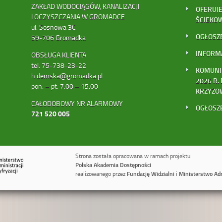
ZAKŁAD WODOCIĄGÓW, KANALIZACJI
OFERUJE
I OCZYSZCZANIA W GROMADCE
ŚCIEKO
ul. Sosnowa 3C
OGŁOSZ
59-706 Gromadka
INFORM
OBSŁUGA KLIENTA
tel. 75-738-23-22
KOMUNIK
h.demska@gromadka.pl
2026 R.
pon. – pt. 7.00 – 15.00
KRZYŻOW
CAŁODOBOWY NR ALARMOWY
OGŁOSZ
721 520 005
Strona została opracowana w ramach projektu
Polska Akademia Dostępności
realizowanego przez
Fundację Widzialni
i
Ministerstwo Admi