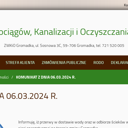
Ko
ciągów, Kanalizacji i Oczyszcza
ZWKiO Gromadka, ul. Sosnowa 3C, 59-706 Gromadka, tel. 721 520 005
STREFA KLIENTA
ZAMÓWIENIA PUBLICZNE
RODO
DEKLARA
KOMUNIKAT Z DNIA 06.03.2024 R.
ności
 06.03.2024 R.
Informuję, iż przerwy w dostawie wody oraz w odbiorze ścieków w
sieci energetycznej na terenie gminy Gromadka.