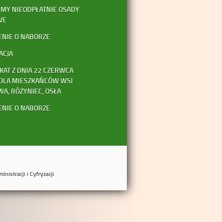
MY NIEODPŁATNIE OSADY
WE
ENIE O NABORZE
ACJA
AT Z DNIA 22 CZERWCA
 DLA MIESZKAŃCÓW WSI
A, RÓŻYNIEC, OSŁA
ENIE O NABORZE
nistracji i Cyfryzacji