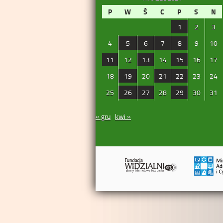
P
W
Ś
C
P
S
N
1
2
3
4
5
6
7
8
9
10
11
12
13
14
15
16
17
18
19
20
21
22
23
24
25
26
27
28
29
30
31
« gru
kwi »