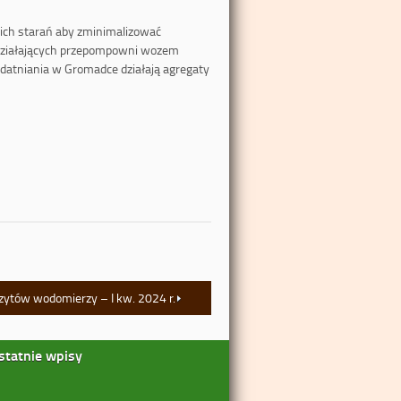
ich starań aby zminimalizować
edziałających przepompowni wozem
zdatniania w Gromadce działają agregaty
zytów wodomierzy – I kw. 2024 r.
statnie wpisy