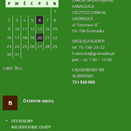
ZAKŁAD WODOCIĄGÓW,
P
W
Ś
C
P
S
N
KANALIZACJI
1
I OCZYSZCZANIA W
GROMADCE
2
3
4
5
6
7
8
ul. Sosnowa 3C
9
10
11
12
13
14
15
59-706 Gromadka
16
17
18
19
20
21
22
OBSŁUGA KLIENTA
23
24
25
26
27
28
29
tel. 75-738-23-22
h.demska@gromadka.pl
30
31
pon. – pt. 7.00 – 15.00
« wrz
lis »
CAŁODOBOWY NR
ALARMOWY
721 520 005
Ostatnie wpisy
OFERUJEMY
NIEODPŁATNIE OSADY