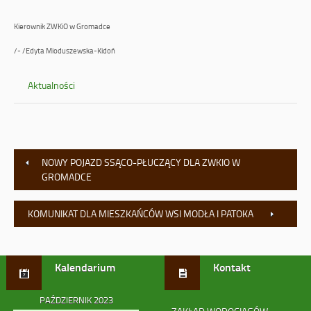
Kierownik ZWKiO w Gromadce
/- /Edyta Mioduszewska-Kidoń
Aktualności
NOWY POJAZD SSĄCO-PŁUCZĄCY DLA ZWKIO W
GROMADCE
KOMUNIKAT DLA MIESZKAŃCÓW WSI MODŁA I PATOKA
Kalendarium
Kontakt
PAŹDZIERNIK 2023