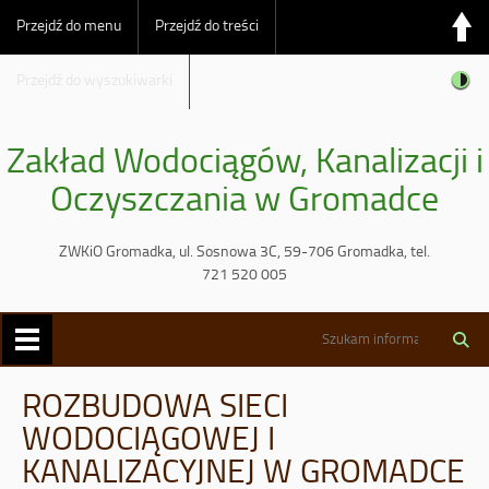
Przejdź do menu
Przejdź do treści
Przejdź do wyszukiwarki
Zakład Wodociągów, Kanalizacji i
Oczyszczania w Gromadce
ZWKiO Gromadka, ul. Sosnowa 3C, 59-706 Gromadka, tel.
721 520 005
ROZBUDOWA SIECI
WODOCIĄGOWEJ I
KANALIZACYJNEJ W GROMADCE