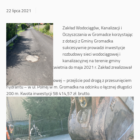
22 lipca 2021
Zakład Wodociągów, Kanalizacji i
Oczyszczania w Gromadce korzystając
z dotacji z Gminy Gromadka
sukcesywnie prowadzi inwestycje
rozbudowy sieci wodociągowej i
kanalizacyjnej na terenie gminy
Gromadka. W okresie od kwietnia do maja 2021 r. Zakład zrealizował
następujące inwestycje:
1) Budowa sieci wodociągowej – przejście pod drogą z przesunięciem
hydrantu – w ul. Polnej w m. Gromadka na odcinku o łącznej długości
200 m. Kwota inwestycji 58 414,57 zł. brutto.