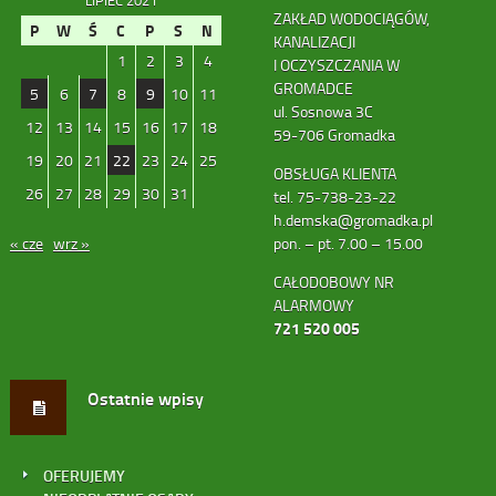
LIPIEC 2021
ZAKŁAD WODOCIĄGÓW,
P
W
Ś
C
P
S
N
KANALIZACJI
1
2
3
4
I OCZYSZCZANIA W
GROMADCE
5
6
7
8
9
10
11
ul. Sosnowa 3C
12
13
14
15
16
17
18
59-706 Gromadka
19
20
21
22
23
24
25
OBSŁUGA KLIENTA
26
27
28
29
30
31
tel. 75-738-23-22
h.demska@gromadka.pl
« cze
wrz »
pon. – pt. 7.00 – 15.00
CAŁODOBOWY NR
ALARMOWY
721 520 005
Ostatnie wpisy
OFERUJEMY